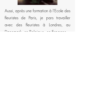
Aussi, après une formation à l’Ecole des
fleuristes de Paris, je pars travailler
avec des fleuristes à Londres, au
Danemark, en Belgique, en Espagne…
Et aujourd’hui, je vous propose mon
savoir-faire et ma passion pour
enchanter vos événements, petits ou
grands, avec des créations uniques.
Pour vous, à l’écoute de vos désirs et
respectueux des fleurs, j’imagine des
décors et des bouquets avec des fleurs
de qualité et de saison.​ Je donnerai à
fêtes et à vos événements la magie et